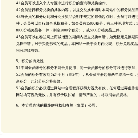
4.1会员可以进入个人专区中进行积分的查询和兑换操作。
4.2会员进行积分兑换的具体内容，以提交兑换申请时本网站中的积分奖品
4.3当会员的积分达到积分兑换奖品说明中规定的最低起点时，会员可以进
种，会员可以自行组合兑换积分，如会员有15000积分，有三种兑现方式：15
8000分档奖品各一件（剩余2000个积分）、或5000分档奖品三件。
4.5会员可以在春兰网上商城指定的期间内提交兑换申请，如无指定兑换期
兑换申请，对于实物形式的奖品，本网站一般于次月内兑现。积分兑现奖品
积分继续有效。
5、积分的有效性
5.1不同会员帐号的积分不能合并使用，同一会员帐号的积分可以进行累加
5.2会员的积分有效期为24个月（即2年），从会员注册起每两年结清一次
余积分，此部分积分将失效。
5.3会员的积分必须通过网站中合理程序获得方视为有效，任何通过弄虚作
网站均可视为无效，并有权予以扣减，情节严重的，将取消会员资格。
6、本管理办法的最终解释权归春兰（集团）公司。