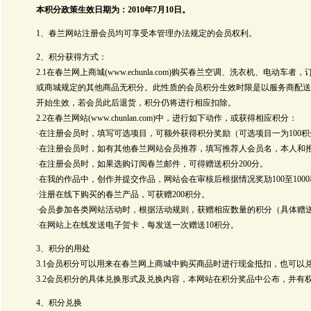
本积分政策生效日期为：2010年7月10日。
1、春兰网站注册会员均可享受本管理办法规定的会员权利。
2、积分获得方式：
2.1在春兰网上商城(www.echunla.com)购买春兰空调、洗衣机、电动车
或商城规定的其他商品无积分。此性质的会员积分生效时限是以服务商配送
开始生效，若会员此后退货，积分仍将进行相应扣除。
2.2在春兰网站(www.chunlan.com)中，进行如下动作，或获得相应积分：
·在注册会员时，填写可选项目，可额外获得积分奖励（可选项目一为100积
·在注册会员时，如有其他春兰网站会员推荐，填写推荐人会员名，本人和推
·在注册会员时，如果选购订阅春兰邮件，可得赠送积分200分。
·在我的作品中，创作并提交作品，网站会在审核后根据情况奖劢100至100
·注册在线下购买的春兰产品，可获赠200积分。
·会员参加各类网站活动时，根据活动规则，获赠相应数量的积分（具体赠
·在网站上在线发送电子贺卡，每发送一次赠送10积分。
3、积分的用处
3.1会员积分可以用来在春兰网上商城中购买商品时进行现金抵扣，也可以
3.2会员积分的具体兑换形式及兑换内容，本网站在积分奖品中公布，并有
4、积分兑换